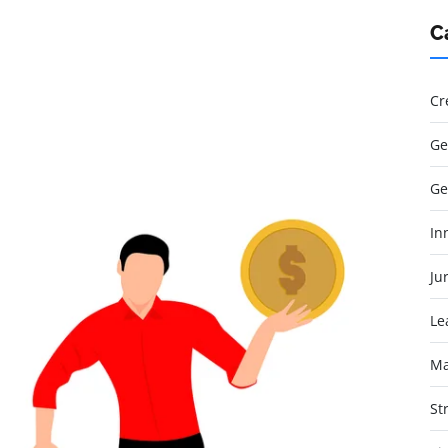
C
Cr
Ge
Ge
In
Jur
Le
Ma
St