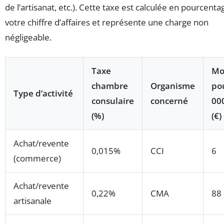
de l’artisanat, etc.). Cette taxe est calculée en pourcenta
votre chiffre d’affaires et représente une charge non
négligeable.
Taxe
Mo
chambre
Organisme
po
Type d’activité
consulaire
concerné
00
(%)
(€)
Achat/revente
0,015%
CCI
6
(commerce)
Achat/revente
0,22%
CMA
88
artisanale