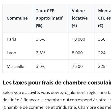
Taux CFE
Valeur
Monta
Commune
approximatif
locative
CFE e
(%)
(€)
(€)
Paris
3,5%
10 000
350
Lyon
2,8%
8 000
224
Marseille
3,0%
7 500
225
Les taxes pour frais de chambre consulai
Selon votre activité, vous devrez également régler une t
destinée à financer la chambre qui correspond à votre s
(Chambre de commerce et d’industrie, Chambre des mét